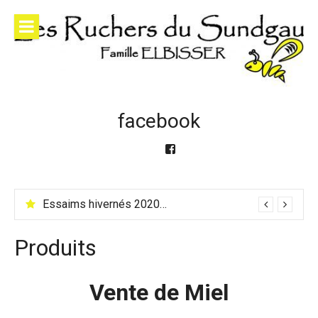
Skip
to
content
facebook
Facebook
Essaims hivernés 2020 et essaims & reines 2021
Produits
Vente de Miel