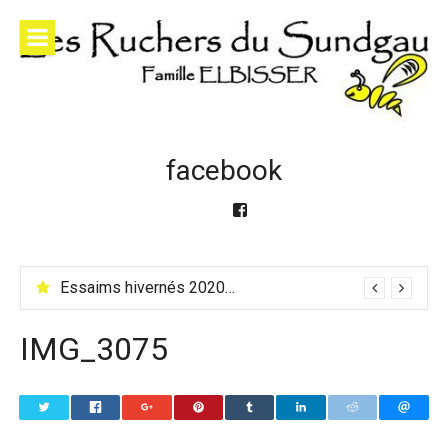
Skip
to
content
facebook
Facebook
Essaims hivernés 2020 et essaims & reines 2021
IMG_3075