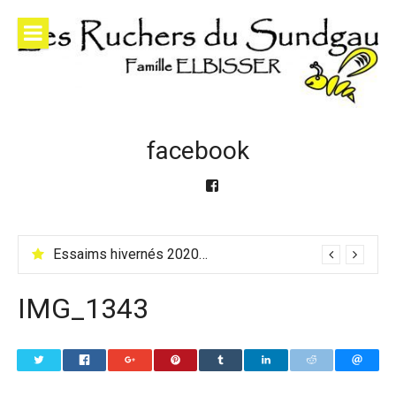
Skip
to
content
facebook
Facebook
Essaims hivernés 2020 et essaims & reines 2021
IMG_1343